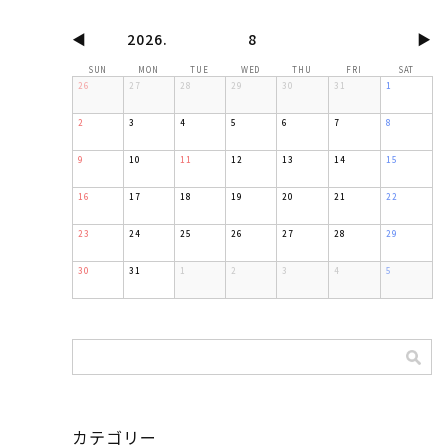
◀
2026
8
▶
SUN
MON
TUE
WED
THU
FRI
SAT
26
27
28
29
30
31
1
2
3
4
5
6
7
8
9
10
11
12
13
14
15
16
17
18
19
20
21
22
23
24
25
26
27
28
29
30
31
1
2
3
4
5
カテゴリー